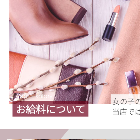
女の子
お給料について
当店で