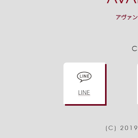
アヴァン
C
LINE
(C) 201