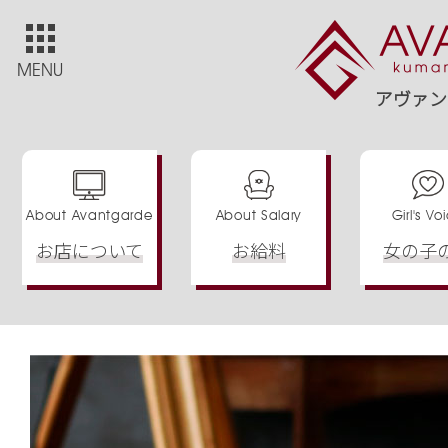
アヴァン
About Avantgarde
About Salary
Girl's Vo
お店について
お給料
女の子