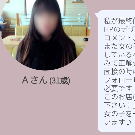
私が最終
HPのデ
コメント
また女の
している
みて正解
面接の時
Ａさん
フォロー
(31歳)
必要です
このお店
下さい！
女の子を
います♪