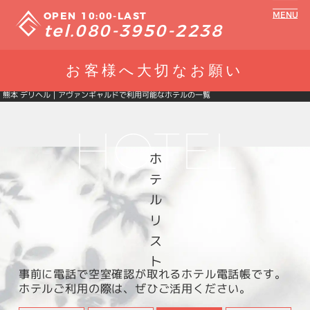
10:00
-
LAST
080-3950-2238
お客様へ大切なお願い
熊本 デリヘル｜アヴァンギャルドで利用可能なホテルの一覧
H
O
T
E
L
ホテルリスト
事前に電話で空室確認が取れるホテル電話帳です。
ホテルご利用の際は、ぜひご活用ください。