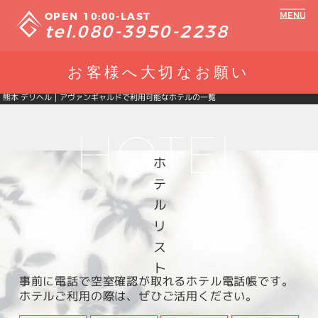
10:00
-
LAST
080-3950-2238
お客様へ大切なお願い
熊本 デリヘル｜アヴァンギャルドで利用可能なホテルの一覧
H
O
T
E
L
ホテルリスト
事前に電話で空室確認が取れるホテル電話帳です。
ホテルご利用の際は、ぜひご活用ください。