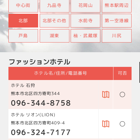
中心街
九品寺
花岡山
熊本駅周辺
北部
北部その他
水前寺
第一空港線
戸島
湖東
楠・武蔵塚
川尻
ファッションホテル
ホテル名/住所/電話番号
可否
ホテル 石狩
○
熊本市北区四方寄町344
096-344-8758
ホテル リオン(LION)
○
熊本市北区四方寄町409-4
096-324-7177