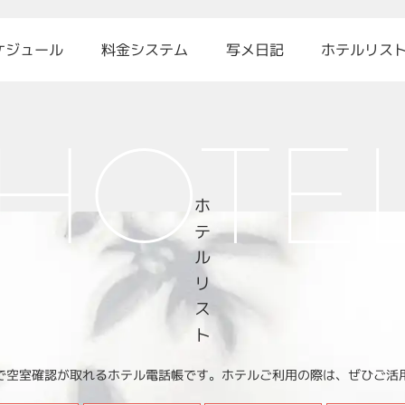
ケジュール
料金システム
写メ日記
ホテルリス
H
O
T
E
ホテルリスト
で空室確認が取れるホテル電話帳です。ホテルご利用の際は、ぜひご活